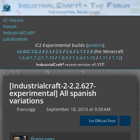
IC² Forum
Forum
IndustrialCraft²
Localization
IC2 Experimental builds (
jenkins
):
v2.0/2.1/2.2
/
2.3
/
2.5
/
2.6
/
2.7
/
2.8
(For Minecraft
1.6.4/1.7.2/1.7.10
/
1.8.9
/
1.9.4
/
1.10
/
1.11
/
1.12
)
²
IndustrialCraft
recent version:
v1.117
!
[Industrialcraft-2-2.2.627-
experimental] All spanish
variations
francogp
September 18, 2013 at 9:58 AM
1st Official Post
francogp