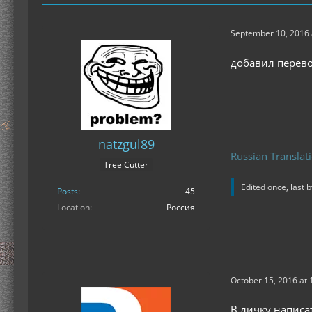
September 10, 2016 
добавил перевод
natzgul89
Russian Translat
Tree Cutter
Edited once, last 
Posts
45
Location
Россия
October 15, 2016 at
В личку написат