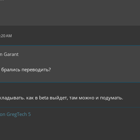
0:20 AM
m Garant
 брались переводить?
кладывать. как в beta выйдет, там можно и подумать.
ion GregTech 5