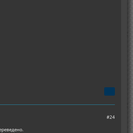
#24
ереведено.