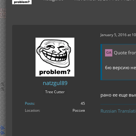
January 5, 2016 at 1
Quote fro
6ю версию не
natzgul89
Tree Cutter
рано ее еще вы
Posts
45
Russian Translat
Location
Россия