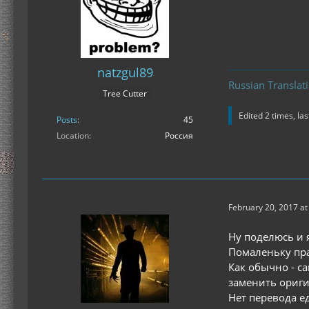
natzgul89
Russian Translat
Tree Cutter
Edited 2 times, la
Posts
45
Location
Россия
February 20, 2017 at
Ну поделюсь и 
Помаленьку пр
Как обычно - с
заменить ориг
Нет перевода е