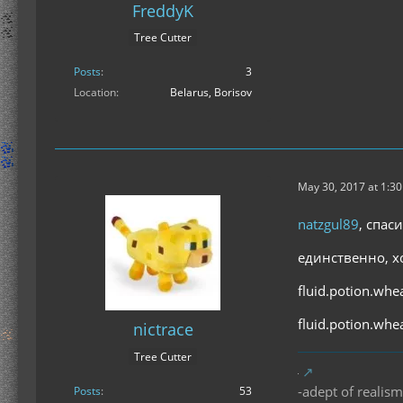
FreddyK
Tree Cutter
Posts
3
Location
Belarus, Borisov
May 30, 2017 at 1:3
natzgul89
, спас
единственно, х
fluid.potion.whe
fluid.potion.whe
nictrace
Tree Cutter
-adept of realism
Posts
53