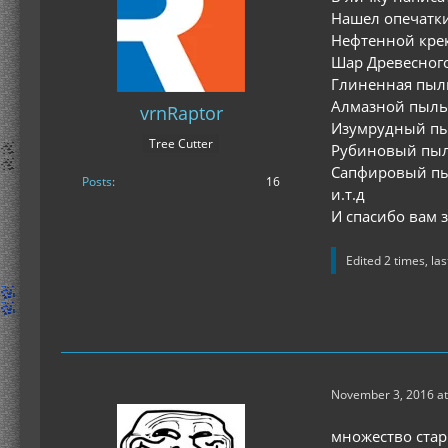
Нашел опечатки
Нефтенной крек
Шар Древесного
Глиненная пыл
Алмазной пыль
vrnRaptor
Изумрудный пы
Tree Cutter
Рубиновый пыл
Сапфировый пы
Posts
16
и.т.д
И спасибо вам 
Edited 2 times, la
November 3, 2016 at
множество стар