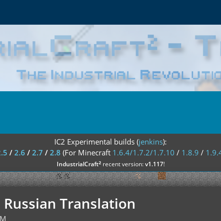
IC2 Experimental builds (
jenkins
):
2.5
/
2.6
/
2.7
/
2.8
(For Minecraft
1.6.4/1.7.2/1.7.10
/
1.8.9
/
1.9.
²
IndustrialCraft
recent version:
v1.117
!
] Russian Translation
PM