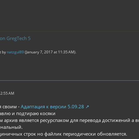
ion GregTech 5
st by
natzgul89
(
January 7, 2017 at 11:35 AM
).
 2:55 AM
я своим -
Адаптация к версии 5.09.28
авлю и подтираю косяки
ам архив является ресурспаком для перевода достижений а
инальный.
диничных строк но файлик периодически обновляется.