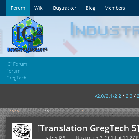
Forum
Wiki
Bugtracker
Blog
Members
IC² Forum
Forum
GregTech
v2.0/2.1/2.2
/
2.3
/
[Translation GregTech 5
natzgul89
November 3, 2014 at 11:27 