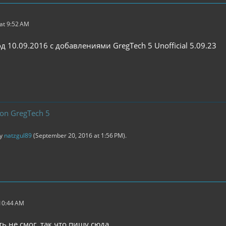
at 9:52 AM
 10.09.2016 с добавлениями GregTech 5 Unofficial 5.09.23
ion GregTech 5
by
natzgul89
(
September 20, 2016 at 1:56 PM
).
 10:44 AM
ь не смог, так что пишу сюда.