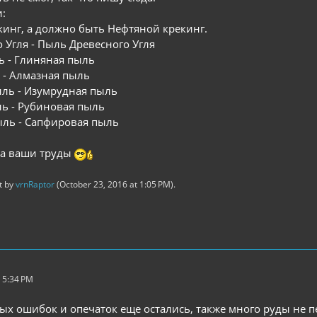
:
инг, а должно быть Нефтяной крекинг.
 Угля - Пыль Древесного Угля
ь - Глиняная пыль
 - Алмазная пыль
ль - Изумрудная пыль
ь - Рубиновая пыль
ль - Сапфировая пыль
за ваши труды
st by
vrnRaptor
(
October 23, 2016 at 1:05 PM
).
 5:34 PM
ых ошибок и опечаток еще остались, также много руды не п