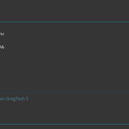
 PM
од.
ion GregTech 5