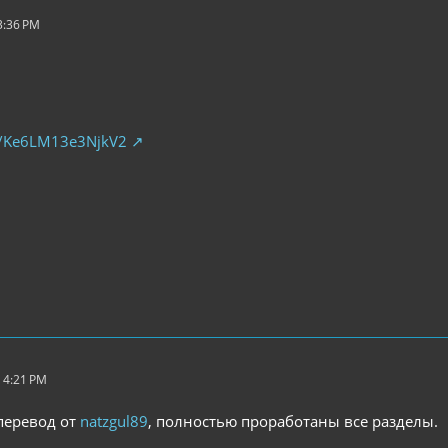
3:36 PM
/d/Ke6LM13e3NjkV2
 4:21 PM
 перевод от
natzgul89
, полностью проработаны все разделы.